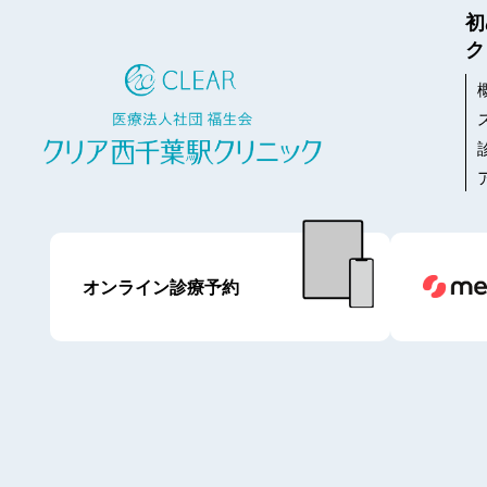
初
ク
オンライン診療予約