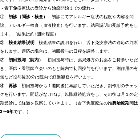
～舌下免疫療法の受診から治療開始までの流れ～
①
初診（問診・検査）
初診にてアレルギー症状の程度や内容を問
診、アレルギー検査（血液検査）を行います。結果説明の受診予約をし
ます。（結果は約1週間程度）
②
検査結果説明
検査結果の説明を行い、舌下免疫療法の適応の判断
をします。適応の場合は、初回投与の日程を調整します。
③
初回投与（院内）
初回投与時は、薬局処方のお薬をご持参いただ
き、医師・看護師立会いのもと院内で初回投与を行います。副作用の有
無など投与後30分は院内で経過観察を行います。
④
再診
初回投与から１週間後に再診していただき、副作用のチェッ
クを行います。問題がなければ、以降継続処方をし、その後は月１の定
期受診にて経過を観察していきます。（舌下免疫療法の
推奨治療期間は
3〜5年
です。）