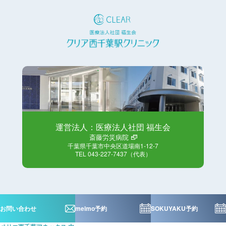
運営法人：医療法人社団 福生会
斎藤労災病院
千葉県千葉市中央区道場南1-12-7
TEL 043-227-7437（代表）
お問い合わせ
melmo予約
SOKUYAKU予約