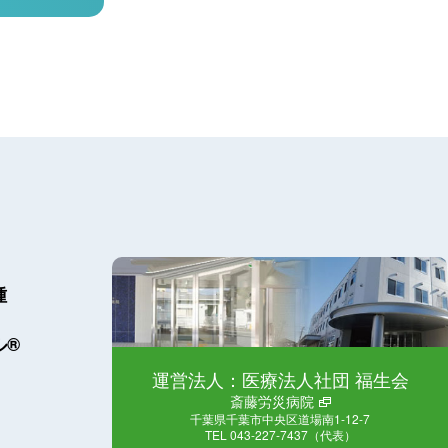
種
ル®
運営法人：医療法人社団 福生会
斎藤労災病院
千葉県千葉市中央区道場南1-12-7
TEL 043-227-7437（代表）