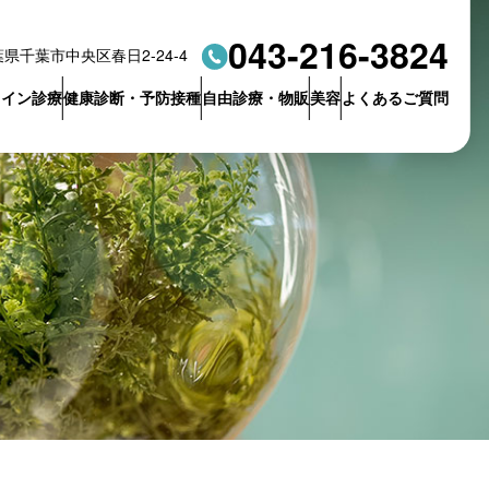
043-216-3824
県千葉市中央区春日2-24-4
ライン診療
健康診断・予防接種
自由診療・物販
美容
よくあるご質問
科
その他の
自主チェック型
ピーリング
抗体検査
採血検査
オンライン）
科
物販
オンライン）