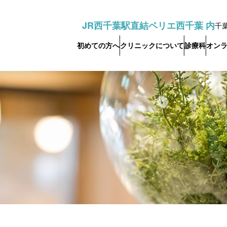
JR西千葉駅直結ペリエ西千葉 内
千葉
初めての方へ
クリニックについて
診療科
オン
概要
内科
自由診療
一般健康診断
スタッフ紹介
フォトフェイシャ
皮膚
（雇入時・定期）
ル®
（対面・オンライン）
（対面・
ピアス穴開け
診療時間
泌尿器科
診断書
予防接種
アクセス
婦人
（対面・オンライン）
（対面・